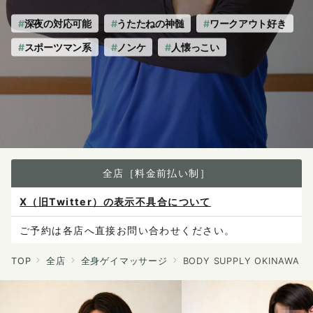
深夜の対応可能
うたたねの神髄
ワークアウト好き
スポーツマン系
ノンケ
人懐っこい
全店［料金前払い制］
X（旧Twitter）の表示不具合について
ご予約は各店へ直接お問い合わせください。
料金は当日施術前にお支払いください。
TOP
全店
全身ゲイマッサージ
BODY SUPPLY OKINAWA
感染症防止対策について