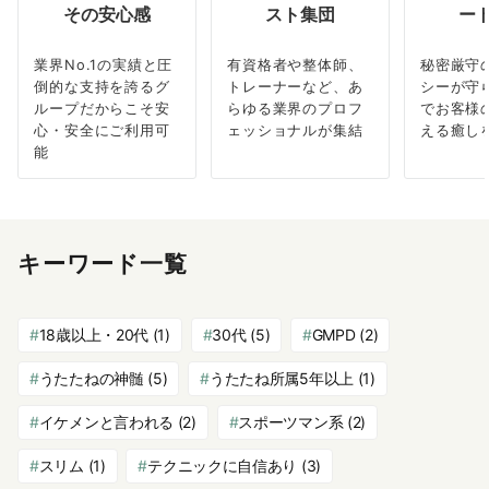
その安心感
スト集団
ー
業界No.1の実績と圧
有資格者や整体師、
秘密厳守
倒的な支持を誇るグ
トレーナーなど、あ
シーが守
ループだからこそ安
らゆる業界のプロフ
でお客様
心・安全にご利用可
ェッショナルが集結
える癒し
能
キーワード一覧
18歳以上・20代
(1)
30代
(5)
GMPD
(2)
うたたねの神髄
(5)
うたたね所属5年以上
(1)
イケメンと言われる
(2)
スポーツマン系
(2)
スリム
(1)
テクニックに自信あり
(3)