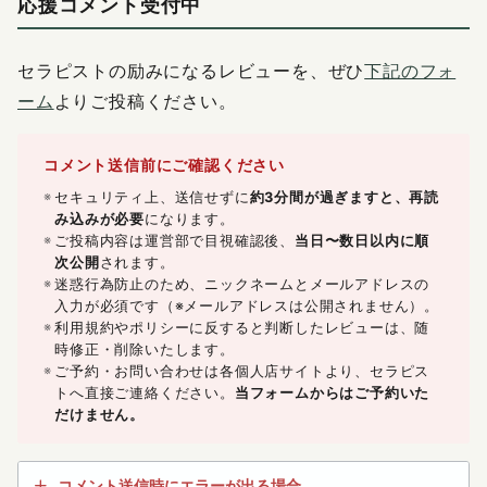
応援コメント受付中
セラピストの励みになるレビューを、ぜひ
下記のフォ
ーム
よりご投稿ください。
コメント送信前にご確認ください
セキュリティ上、送信せずに
約3分間が過ぎますと、再読
み込みが必要
になります。
ご投稿内容は運営部で目視確認後、
当日〜数日以内に順
次公開
されます。
迷惑行為防止のため、ニックネームとメールアドレスの
入力が必須です（※メールアドレスは公開されません）。
利用規約やポリシーに反すると判断したレビューは、随
時修正・削除いたします。
ご予約・お問い合わせは各個人店サイトより、セラピス
トへ直接ご連絡ください。
当フォームからはご予約いた
だけません。
コメント送信時にエラーが出る場合