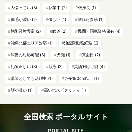
人懐っこい
(3)
休業中
(2)
低身長
(1)
体毛が濃い
(2)
優しい
(1)
割れた腹筋
(1)
施術経験豊富
(2)
武道
(2)
民間・国家資格保有
(4)
沖縄北部エリア対応
(1)
治療院勤務経験
(2)
深夜の対応可能
(3)
犬顔
(1)
真面目
(2)
礼儀正しい
(3)
競泳
(2)
英語対応可能
(4)
講師としても活躍中
(1)
身長180cm以上
(1)
顔が濃い
(1)
高いホスピタリティ
(1)
全国検索 ポータルサイト
PORTAL SITE