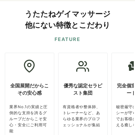
うたたねゲイマッサージ
他にない特徴とこだわり
FEATURE
全国展開だからこ
優秀な認定セラピ
完全個
その安心感
スト集団
ー
業界No.1の実績と圧
有資格者や整体師、
秘密厳守
倒的な支持を誇るグ
トレーナーなど、あ
シーが守
ループだからこそ安
らゆる業界のプロフ
でお客様
心・安全にご利用可
ェッショナルが集結
える癒し
能