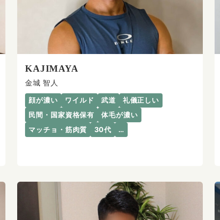
KAJIMAYA
金城 智人
顔が濃い
ワイルド
武道
礼儀正しい
民間・国家資格保有
体毛が濃い
マッチョ・筋肉質
30代
…