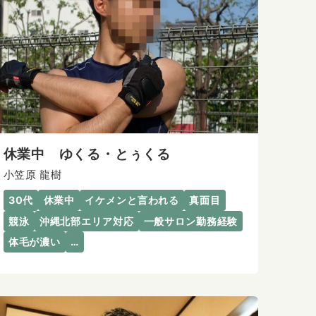
休業中 ゆくる・とぅくる
小笠原 龍樹
30代
休業中
イケメンと言われる
真面目
競泳
沖縄北部エリア対応
一般サロン勤務経験
体毛が濃い
…