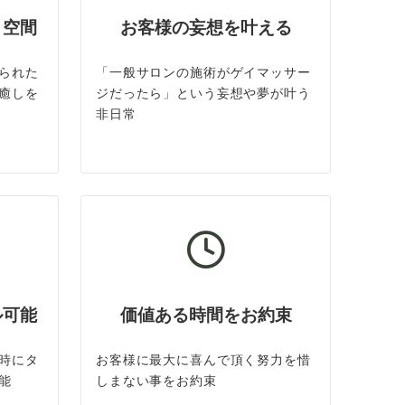
ト空間
お客様の妄想を叶える
られた
「一般サロンの施術がゲイマッサー
癒しを
ジだったら」という妄想や夢が叶う
非日常
ル可能
価値ある時間をお約束
時にタ
お客様に最大に喜んで頂く努力を惜
能
しまない事をお約束