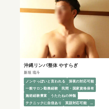
沖縄リンパ整体 やすらぎ
新垣 琉斗
ノンケっぽいと言われる
深夜の対応可能
一般サロン勤務経験
民間・国家資格保有
施術経験豊富
うたたねの神髄
テクニックに自信あり
英語対応可能
…