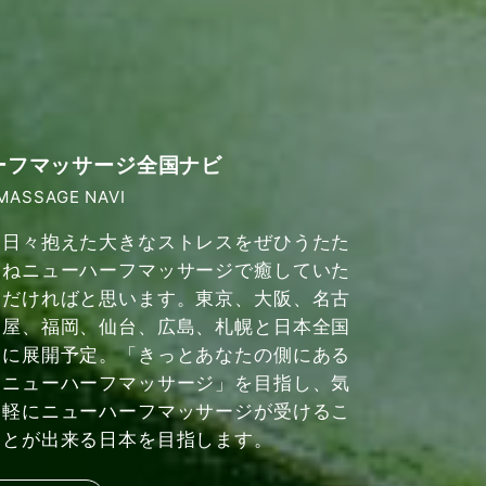
ーフマッサージ全国ナビ
MASSAGE NAVI
日々抱えた大きなストレスをぜひうたた
ねニューハーフマッサージで癒していた
だければと思います。東京、大阪、名古
屋、福岡、仙台、広島、札幌と日本全国
に展開予定。「きっとあなたの側にある
ニューハーフマッサージ」を目指し、気
軽にニューハーフマッサージが受けるこ
とが出来る日本を目指します。