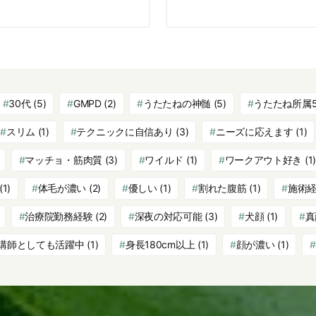
30代
(5)
GMPD
(2)
うたたねの神髄
(5)
うたたね所属
スリム
(1)
テクニックに自信あり
(3)
ニーズに応えます
(1)
マッチョ・筋肉質
(3)
ワイルド
(1)
ワークアウト好き
(1)
(1)
体毛が濃い
(2)
優しい
(1)
割れた腹筋
(1)
施術
治療院勤務経験
(2)
深夜の対応可能
(3)
犬顔
(1)
真
講師としても活躍中
(1)
身長180cm以上
(1)
顔が濃い
(1)