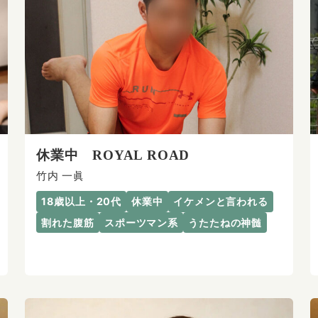
休業中 ROYAL ROAD
竹内 一眞
18歳以上・20代
休業中
イケメンと言われる
割れた腹筋
スポーツマン系
うたたねの神髄