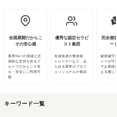
全国展開だからこ
優秀な認定セラピ
完全個
その安心感
スト集団
ー
業界No.1の実績と圧
有資格者や整体師、
秘密厳守
倒的な支持を誇るグ
トレーナーなど、あ
シーが守
ループだからこそ安
らゆる業界のプロフ
でお客様
心・安全にご利用可
ェッショナルが集結
える癒し
能
キーワード一覧