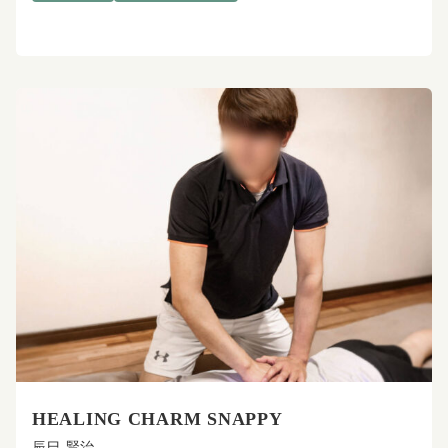
HEALING CHARM SNAPPY
辰巳 賢治