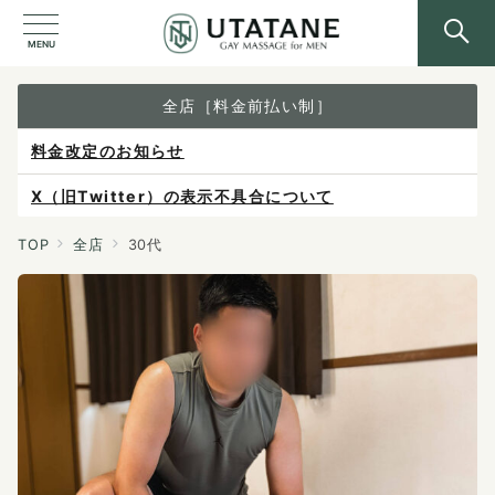
MENU
全店［料金前払い制］
X（旧Twitter）の表示不具合について
ご予約は各店へ直接お問い合わせください。
料金は当日施術前にお支払いください。
TOP
全店
30代
感染症防止対策について
料金改定のお知らせ