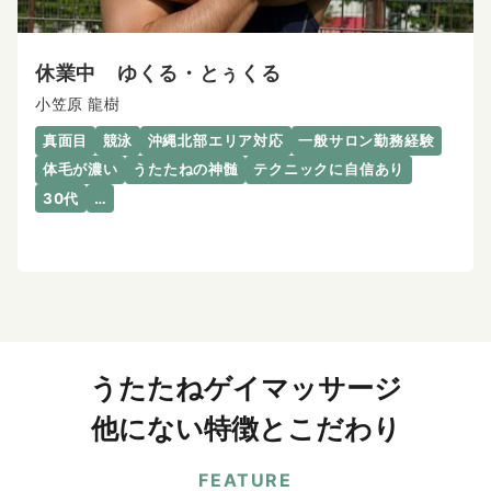
休業中 ゆくる・とぅくる
小笠原 龍樹
真面目
競泳
沖縄北部エリア対応
一般サロン勤務経験
体毛が濃い
うたたねの神髄
テクニックに自信あり
30代
…
うたたねゲイマッサージ
他にない特徴とこだわり
FEATURE