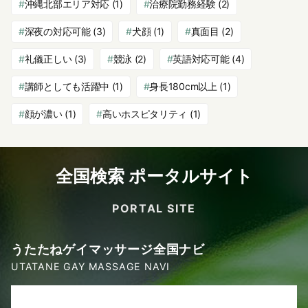
沖縄北部エリア対応
(1)
治療院勤務経験
(2)
深夜の対応可能
(3)
犬顔
(1)
真面目
(2)
礼儀正しい
(3)
競泳
(2)
英語対応可能
(4)
講師としても活躍中
(1)
身長180cm以上
(1)
顔が濃い
(1)
高いホスピタリティ
(1)
全国検索 ポータルサイト
PORTAL SITE
うたたねゲイマッサージ全国ナビ
UTATANE GAY MASSAGE NAVI