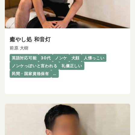
癒やし処 和音灯
前原 大樹
英語対応可能
30代
ノンケ
犬顔
人懐っこい
ノンケっぽいと言われる
礼儀正しい
民間・国家資格保有
…