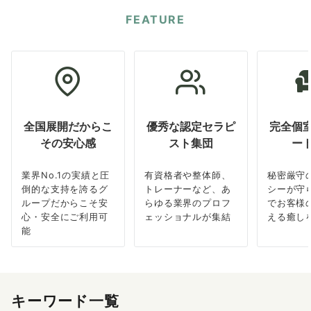
FEATURE
全国展開だからこ
優秀な認定セラピ
完全個
その安心感
スト集団
ー
業界No.1の実績と圧
有資格者や整体師、
秘密厳守
倒的な支持を誇るグ
トレーナーなど、あ
シーが守
ループだからこそ安
らゆる業界のプロフ
でお客様
心・安全にご利用可
ェッショナルが集結
える癒し
能
キーワード一覧