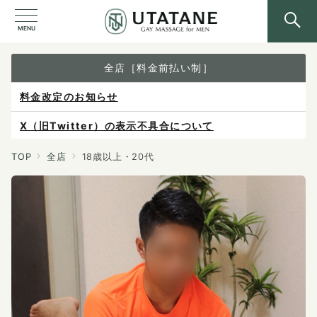
MENU
全店［料金前払い制］
料金改定のお知らせ
X（旧Twitter）の表示不具合について
ご予約は各店へ直接お問い合わせください。
TOP
全店
18歳以上・20代
料金は当日施術前にお支払いください。
感染症防止対策について