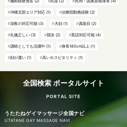
施術経験豊富
(2)
武道
(2)
民間・国家資格保有
(4)
沖縄北部エリア対応
(1)
治療院勤務経験
(2)
深夜の対応可能
(3)
犬顔
(1)
真面目
(2)
礼儀正しい
(3)
競泳
(2)
英語対応可能
(4)
講師としても活躍中
(1)
身長180cm以上
(1)
顔が濃い
(1)
高いホスピタリティ
(1)
全国検索 ポータルサイト
PORTAL SITE
うたたねゲイマッサージ全国ナビ
UTATANE GAY MASSAGE NAVI