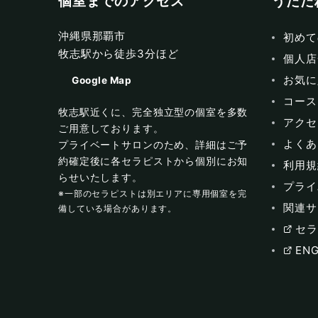
個室までのアクセス
うたた
沖縄県那覇市
初めて
牧志駅から徒歩3分ほど
個人店
お気に
Google Map
コース
牧志駅近くに、完全独立型の個室を多数
アクセ
ご用意しております。
よくあ
プライベートサロンのため、詳細はご予
約確定後に各セラピストから個別にお知
利用規
らせいたします。
プライ
※一部のセラピストは別エリアに専用個室を完
関連サ
備している場合があります。
セラ
ENG