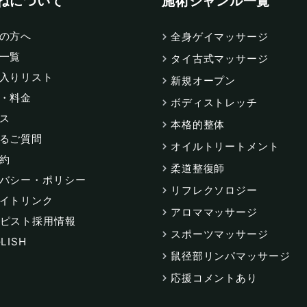
ねについて
施術ジャンル一覧
の方へ
全身ゲイマッサージ
一覧
タイ古式マッサージ
入りリスト
新規オープン
・料金
ボディストレッチ
ス
本格的整体
るご質問
オイルトリートメント
約
柔道整復師
バシー・ポリシー
リフレクソロジー
イトリンク
アロママッサージ
ピスト採用情報
スポーツマッサージ
LISH
鼠径部リンパマッサージ
応援コメントあり