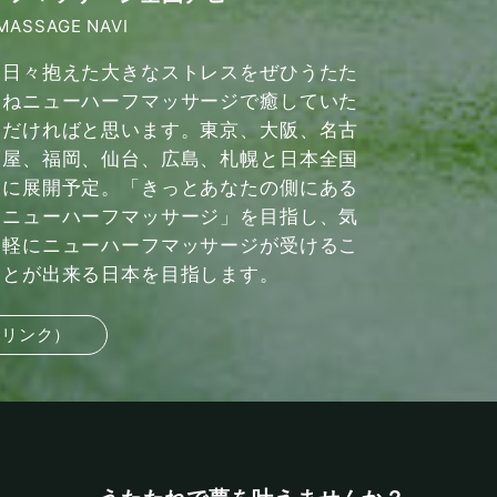
MASSAGE NAVI
日々抱えた大きなストレスをぜひうたた
ねニューハーフマッサージで癒していた
だければと思います。東京、大阪、名古
屋、福岡、仙台、広島、札幌と日本全国
に展開予定。「きっとあなたの側にある
ニューハーフマッサージ」を目指し、気
軽にニューハーフマッサージが受けるこ
とが出来る日本を目指します。
部リンク）