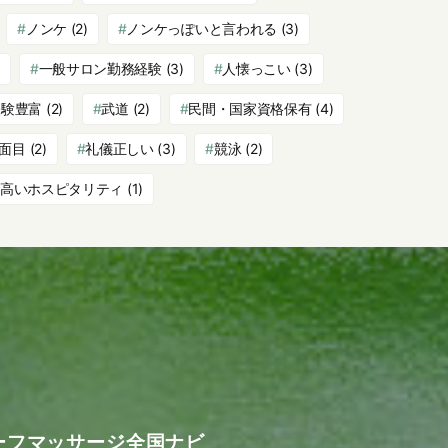
ノンケ
(2)
ノンケっぽいと言われる
(3)
一般サロン勤務経験
(3)
人懐っこい
(3)
経験豊富
(2)
武道
(2)
民間・国家資格保有
(4)
面目
(2)
礼儀正しい
(3)
競泳
(2)
高いホスピタリティ
(1)
ーフマッサージ全国ナビ