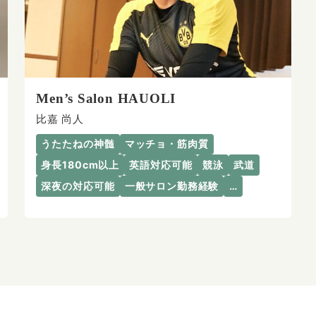
Men’s Salon HAUOLI
比嘉 尚人
うたたねの神髄
マッチョ・筋肉質
身長180cm以上
英語対応可能
競泳
武道
深夜の対応可能
一般サロン勤務経験
…