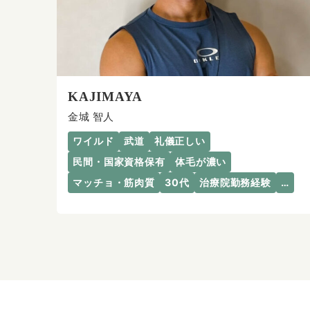
KAJIMAYA
金城 智人
ワイルド
武道
礼儀正しい
民間・国家資格保有
体毛が濃い
マッチョ・筋肉質
30代
治療院勤務経験
…