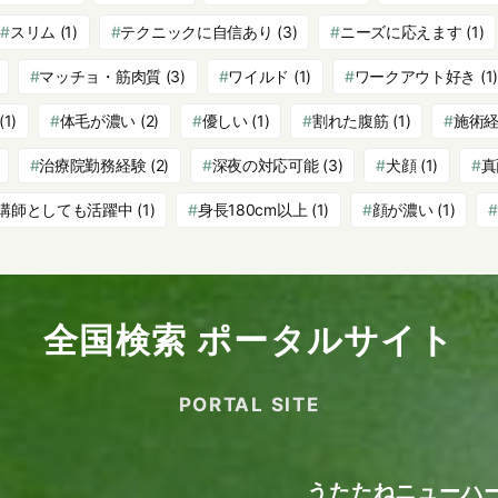
スリム
(1)
テクニックに自信あり
(3)
ニーズに応えます
(1)
マッチョ・筋肉質
(3)
ワイルド
(1)
ワークアウト好き
(1)
(1)
体毛が濃い
(2)
優しい
(1)
割れた腹筋
(1)
施術
治療院勤務経験
(2)
深夜の対応可能
(3)
犬顔
(1)
真
講師としても活躍中
(1)
身長180cm以上
(1)
顔が濃い
(1)
全国検索 ポータルサイト
PORTAL SITE
うたたねニューハ