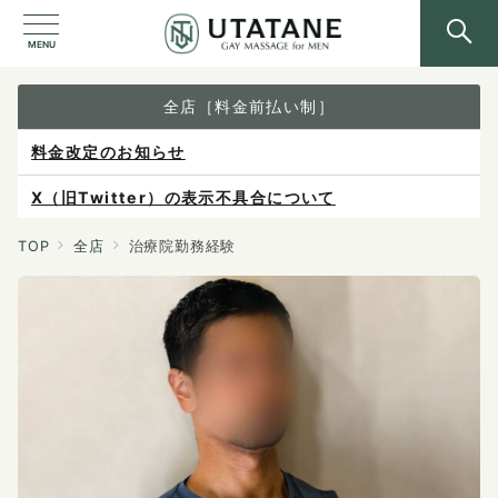
MENU
全店［料金前払い制］
料金改定のお知らせ
X（旧Twitter）の表示不具合について
ご予約は各店へ直接お問い合わせください。
TOP
全店
治療院勤務経験
料金は当日施術前にお支払いください。
感染症防止対策について