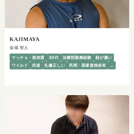
KAJIMAYA
金城 智人
マッチョ・筋肉質
30代
治療院勤務経験
顔が濃い
ワイルド
武道
礼儀正しい
民間・国家資格保有
…