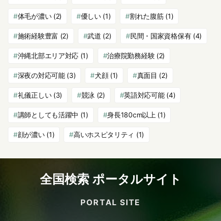
体毛が濃い
(2)
優しい
(1)
割れた腹筋
(1)
施術経験豊富
(2)
武道
(2)
民間・国家資格保有
(4)
沖縄北部エリア対応
(1)
治療院勤務経験
(2)
深夜の対応可能
(3)
犬顔
(1)
真面目
(2)
礼儀正しい
(3)
競泳
(2)
英語対応可能
(4)
講師としても活躍中
(1)
身長180cm以上
(1)
顔が濃い
(1)
高いホスピタリティ
(1)
全国検索 ポータルサイト
PORTAL SITE