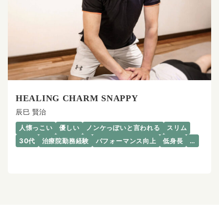
HEALING CHARM SNAPPY
辰巳 賢治
人懐っこい
優しい
ノンケっぽいと言われる
スリム
30代
治療院勤務経験
パフォーマンス向上
低身長
…