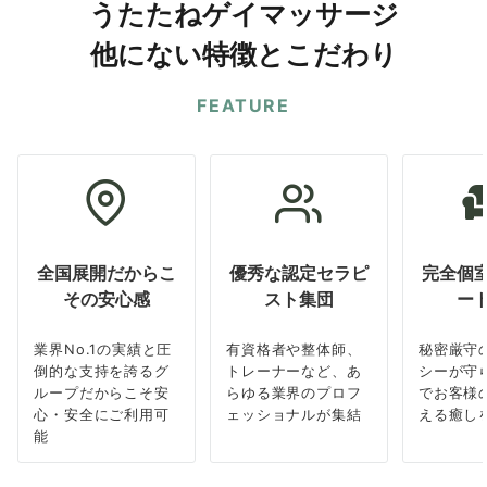
うたたねゲイマッサージ
他にない特徴とこだわり
FEATURE
全国展開だからこ
優秀な認定セラピ
完全個
その安心感
スト集団
ー
業界No.1の実績と圧
有資格者や整体師、
秘密厳守
倒的な支持を誇るグ
トレーナーなど、あ
シーが守
ループだからこそ安
らゆる業界のプロフ
でお客様
心・安全にご利用可
ェッショナルが集結
える癒し
能