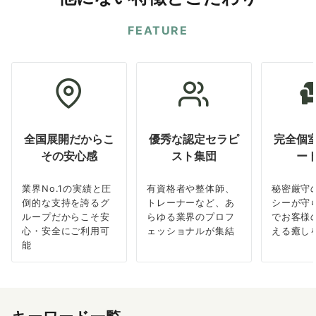
FEATURE
全国展開だからこ
優秀な認定セラピ
完全個
その安心感
スト集団
ー
業界No.1の実績と圧
有資格者や整体師、
秘密厳守
倒的な支持を誇るグ
トレーナーなど、あ
シーが守
ループだからこそ安
らゆる業界のプロフ
でお客様
心・安全にご利用可
ェッショナルが集結
える癒し
能