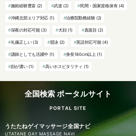
施術経験豊富
(2)
武道
(2)
民間・国家資格保有
(4)
沖縄北部エリア対応
(1)
治療院勤務経験
(2)
深夜の対応可能
(3)
犬顔
(1)
真面目
(2)
礼儀正しい
(3)
競泳
(2)
英語対応可能
(4)
講師としても活躍中
(1)
身長180cm以上
(1)
顔が濃い
(1)
高いホスピタリティ
(1)
全国検索 ポータルサイト
PORTAL SITE
うたたねゲイマッサージ全国ナビ
UTATANE GAY MASSAGE NAVI