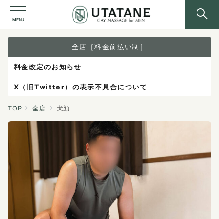
MENU
全店［料金前払い制］
料金改定のお知らせ
X（旧Twitter）の表示不具合について
ご予約は各店へ直接お問い合わせください。
TOP
全店
犬顔
料金は当日施術前にお支払いください。
感染症防止対策について