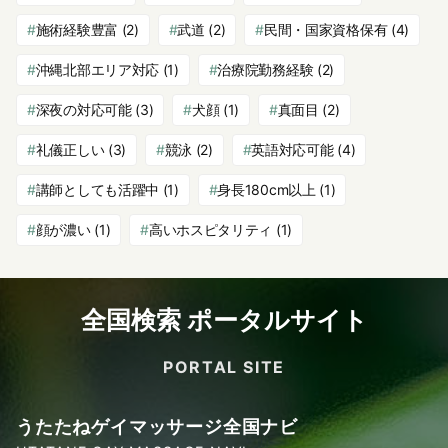
施術経験豊富
(2)
武道
(2)
民間・国家資格保有
(4)
沖縄北部エリア対応
(1)
治療院勤務経験
(2)
深夜の対応可能
(3)
犬顔
(1)
真面目
(2)
礼儀正しい
(3)
競泳
(2)
英語対応可能
(4)
講師としても活躍中
(1)
身長180cm以上
(1)
顔が濃い
(1)
高いホスピタリティ
(1)
全国検索 ポータルサイト
PORTAL SITE
うたたねゲイマッサージ全国ナビ