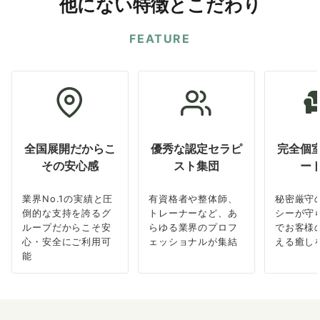
他にない特徴とこだわり
FEATURE
全国展開だからこ
優秀な認定セラピ
完全個
その安心感
スト集団
ー
業界No.1の実績と圧
有資格者や整体師、
秘密厳守
倒的な支持を誇るグ
トレーナーなど、あ
シーが守
ループだからこそ安
らゆる業界のプロフ
でお客様
心・安全にご利用可
ェッショナルが集結
える癒し
能