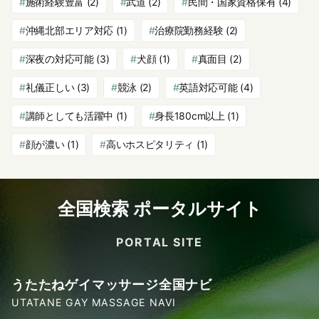
施術経験豊富
(2)
武道
(2)
民間・国家資格保有
(4)
沖縄北部エリア対応
(1)
治療院勤務経験
(2)
深夜の対応可能
(3)
犬顔
(1)
真面目
(2)
礼儀正しい
(3)
競泳
(2)
英語対応可能
(4)
講師としても活躍中
(1)
身長180cm以上
(1)
顔が濃い
(1)
高いホスピタリティ
(1)
全国検索 ポータルサイト
PORTAL SITE
うたたねゲイマッサージ全国ナビ
UTATANE GAY MASSAGE NAVI