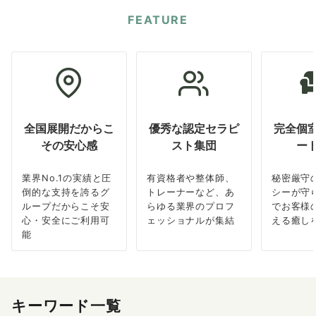
FEATURE
全国展開だからこ
優秀な認定セラピ
完全個
その安心感
スト集団
ー
業界No.1の実績と圧
有資格者や整体師、
秘密厳守
倒的な支持を誇るグ
トレーナーなど、あ
シーが守
ループだからこそ安
らゆる業界のプロフ
でお客様
心・安全にご利用可
ェッショナルが集結
える癒し
能
キーワード一覧