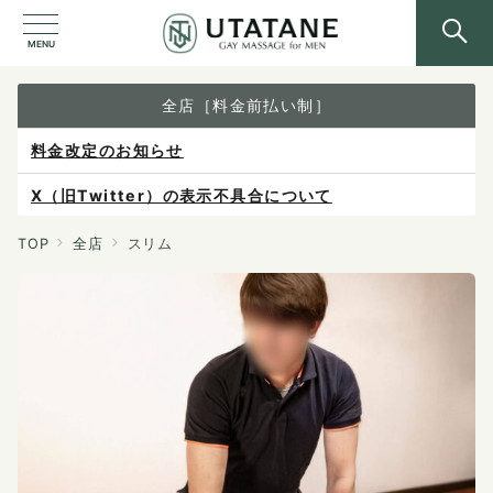
MENU
全店［料金前払い制］
料金改定のお知らせ
X（旧Twitter）の表示不具合について
ご予約は各店へ直接お問い合わせください。
TOP
全店
スリム
料金は当日施術前にお支払いください。
感染症防止対策について