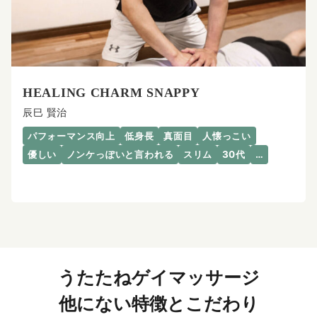
HEALING CHARM SNAPPY
辰巳 賢治
パフォーマンス向上
低身長
真面目
人懐っこい
優しい
ノンケっぽいと言われる
スリム
30代
…
うたたねゲイマッサージ
他にない特徴とこだわり